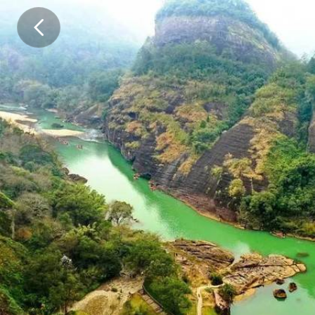
一
.
吴
屯
寿
圣
大
环
线
古
道
喜