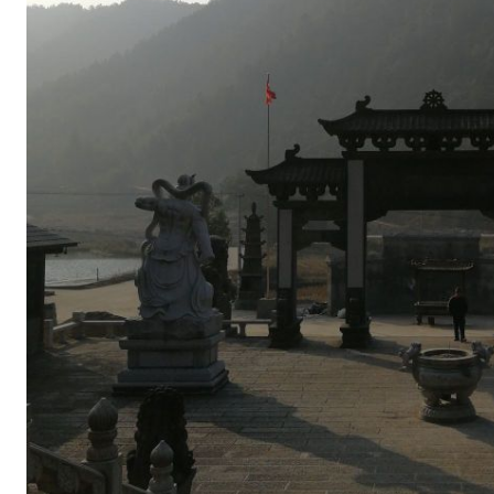
（
梯
子
岭
）
—
—
倪
坜
—
—
金