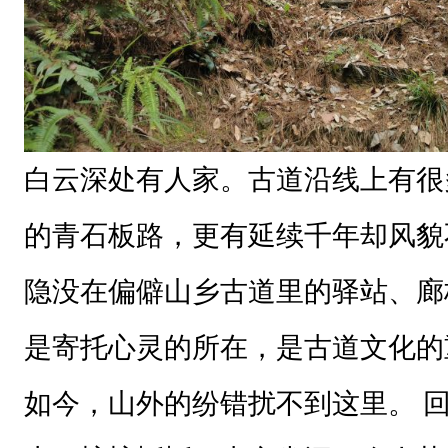
圣
大
环
线
古
白云深处有人家。古道沿线上有很
道
（
的青石板路，更有延续千年却风貌
精
隐没在偏僻山乡古道里的驿站、廊
华
段
是寄托心灵的所在，是古道文化
）
建
如今，山外的纷错扰不到这里。 
于