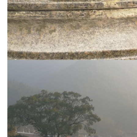
道
沿
线
.
.
.