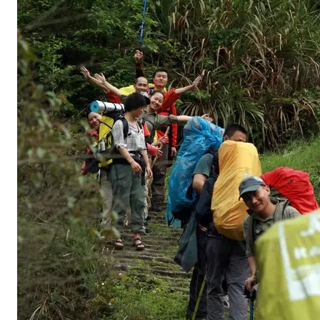
经
繁
华
的
历
史
沉
积
，
沿
途
山
川