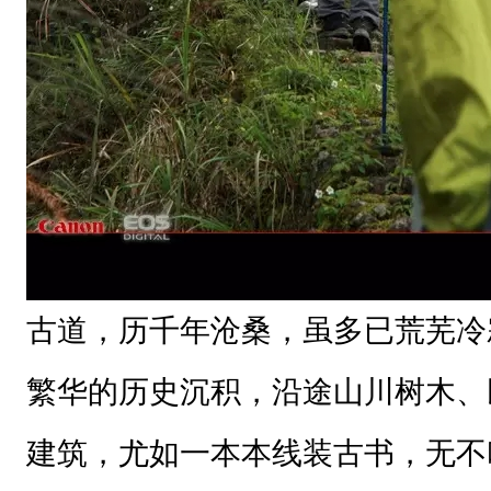
树
木
、
民
风
民
俗
、
古道，历千年沧桑，虽多已荒芜冷
古
村
繁华的历史沉积，沿途山川树木、
落
建筑，尤如一本本线装古书，无不
、