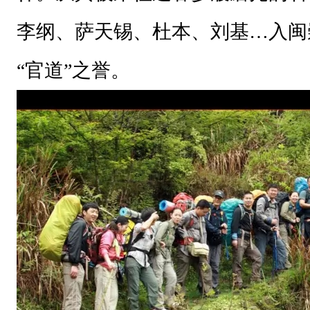
李纲、萨天锡、杜本、刘基…入闽
“官道”之誉。