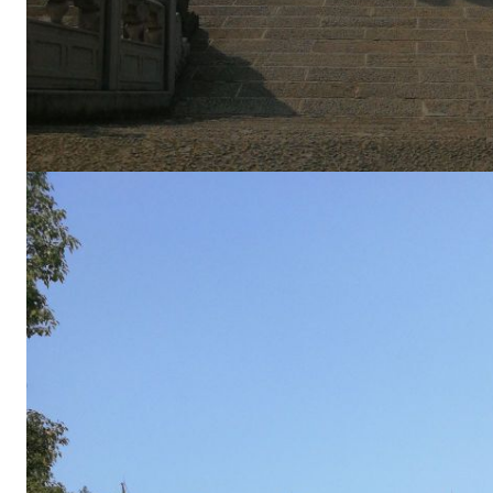
井
坑
—
—
岱
后
总
里
程
约
1
3