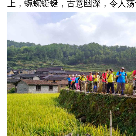
上，蜿蜿蜒蜒，古意幽深，令人荡
唐
天
宝
年
间
，
繁
荣
于
宋
代
。