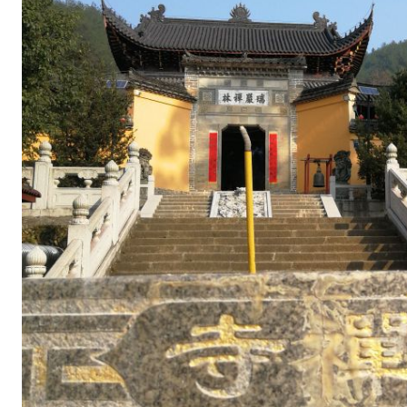
公
里
。
白
云
深
处
有
人
家
。
古