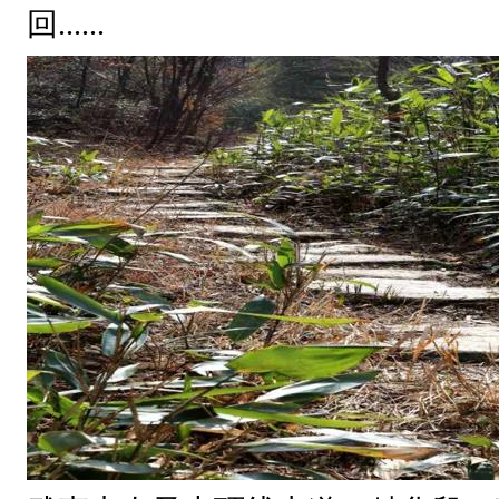
古
回......
建
筑
，
尤
如
一
本
本
线
装
古
书