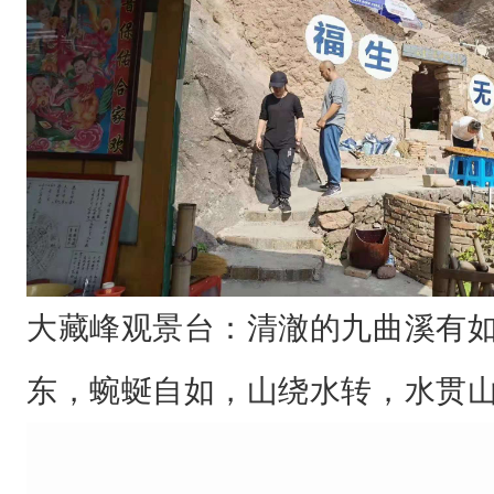
大藏峰观景台：清澈的九曲溪有
东，蜿蜒自如，山绕水转，水贯