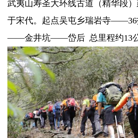
武夷山寿圣大环线古道（精华段）
，
于宋代。起点吴屯乡瑞岩寺——3
无
不
——金井坑——岱后 总里程约13
叫
人
品
读
不
厌
，
情
怡