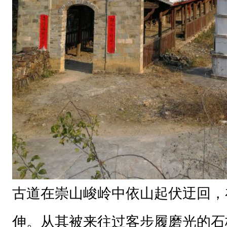
古道在崇山峻岭中依山起伏迂回，
伸。从其被来往过客步履磨光的石