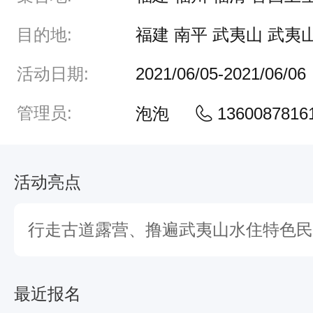
户
目的地:
福建 南平 武夷山 武夷
外
以
活动日期:
2021/06/05-2021/06/06
后
管理员:
泡泡
1360087816
，
犹
自
活动亮点
乐
此
行走古道露营、撸遍武夷山水住特色民
不
疲
。
最近报名