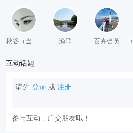
古
道
，
秋谷（当意）
渔歌
百卉含英
历
千
互动话题
年
沧
请先
登录
或
注册
桑
，
虽
参与互动，广交朋友哦！
多
已