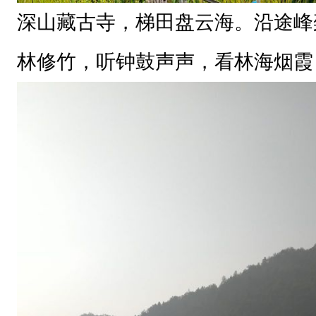
起
深山藏古寺，梯田盘云海。沿途峰
点
吴
林修竹，听钟鼓声声，看林海烟霞
屯
乡
瑞
岩
寺
—
—
3
6
拐