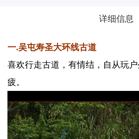
荒
详细信息
芜
冷
寂
一.吴屯寿圣大环线古道
，
但
喜欢行走古道，有情结，自从玩户
却
疲。
抹
不
去
那
曾