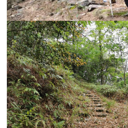
梦
回
.
.
.
.
.
.
武
夷
山
寿