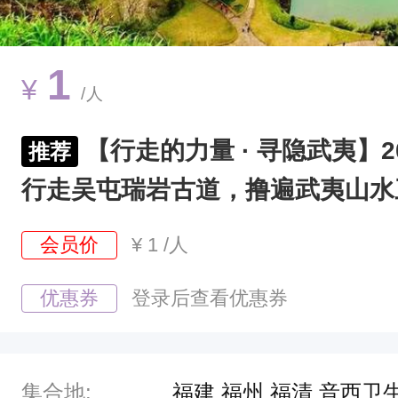
欢
行
走
1
¥
/人
古
道
【行走的力量 · 寻隐武夷】20
推荐
，
行走吴屯瑞岩古道，撸遍武夷山水
有
情
会员价
¥
1
/人
结
，
优惠券
登录后查看优惠券
自
从
玩
集合地:
福建 福州 福清 音西卫