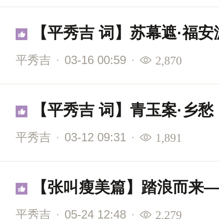
【平秀吉 词】苏幕遮·福安
平秀吉
·
03-16 00:59
·
2,870
【平秀吉 词】青玉案·乡愁
平秀吉
·
03-12 09:31
·
1,891
【张叫瘦美篇】踏浪而来
平秀吉
·
05-24 12:48
·
2,279