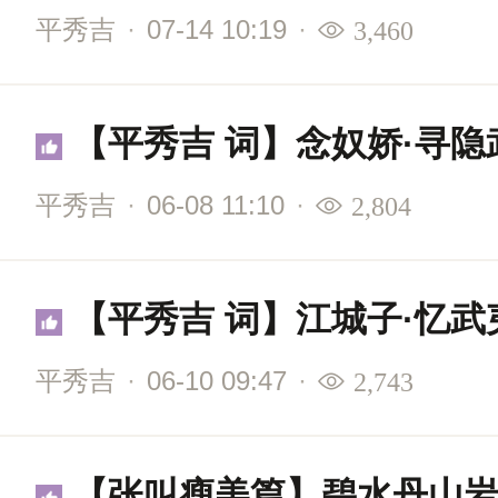
平秀吉
·
07-14 10:19
·
3,460
【平秀吉 词】念奴娇·寻隐
平秀吉
·
06-08 11:10
·
2,804
【平秀吉 词】江城子·忆武
平秀吉
·
06-10 09:47
·
2,743
【张叫瘦美篇】碧水丹山岩茶香，朱子故里闽