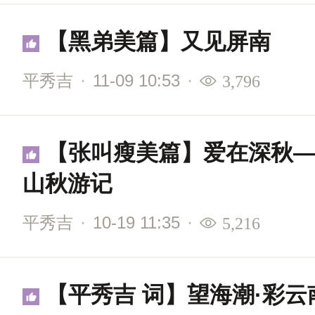
【黑弟美篇】又见屏南
平秀吉
·
11-09 10:53
·
3,796
【张叫瘦美篇】爱在深秋—长乐六平山重阳登
山秋游记
平秀吉
·
10-19 11:35
·
5,216
【平秀吉 词】望海潮·彩云